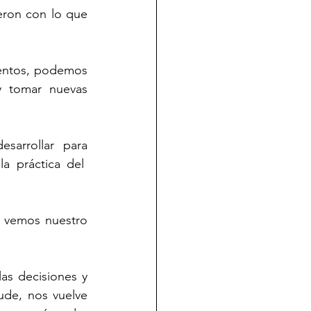
ron con lo que 
entos, podemos 
y tomar nuevas 
sarrollar  para 
 práctica del  
l vemos nuestro 
s decisiones y 
de, nos vuelve 