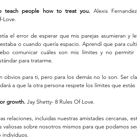
to teach people how to treat you.
 Alexis Fernandez
f-Love.
tía el error de esperar que mis parejas asumieran y le
staba o cuando quería espacio. Aprendí que para cultiv
debo comunicar cuáles son mis límites y no permitir
stándar para tratarme.
on obvios para ti, pero para los demás no lo son. Ser cl
dará a que la otra persona respete los límites que estás
for growth.
 Jay Shetty- 8 Rules Of Love.
as relaciones, incluidas nuestras amistades cercanas, est
s valiosas sobre nosotros mismos para que podamos segu
individuos.