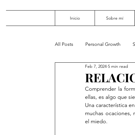
Inicio
Sobre mí
All Posts
Personal Growth
Feb 7, 2024
5 min read
Relationships
Love
Se
RELACI
Comprender la form
Acceptance
Life
Deat
ellas, es algo que s
Una característica 
muchas ocaciones, n
el miedo.