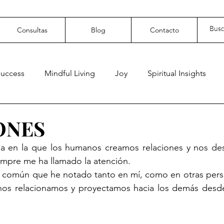
Consultas
Blog
Contacto
Success
Mindful Living
Joy
Spiritual Insights
lf-love
Solitude
Gender
Equality
Rights
ONES
a en la que los humanos creamos relaciones y nos de
h
Peace
Ego
Boundaries
Suffering
Pe
iempre me ha llamado la atención. 
en común que he notado tanto en mí, como en otras pers
os relacionamos y proyectamos hacia los demás desde