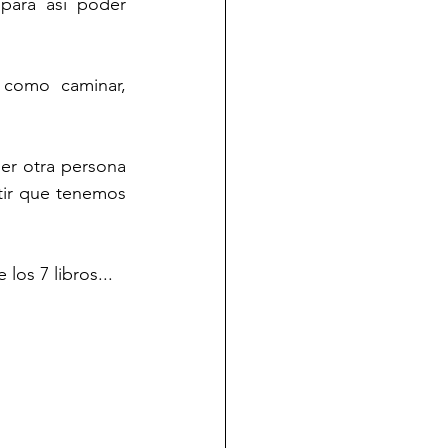
ara así poder 
como caminar, 
r otra persona 
tir que tenemos 
os 7 libros...