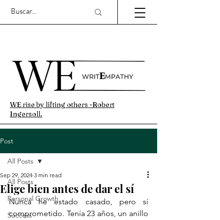
WE rise by lifting others -Robert
Ingersoll.
Post
All Posts
Sep 29, 2024
3 min read
All Posts
Elige bien antes de dar el sí
Personal Growth
Nunca he estado casado, pero sí 
comprometido. Tenía 23 años, un anillo 
Success