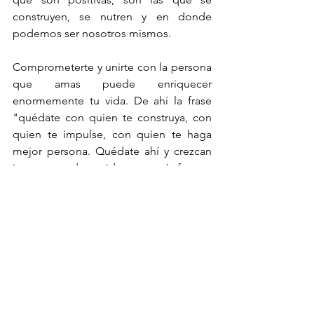
construyen, se nutren y en donde 
podemos ser nosotros mismos.
Comprometerte y unirte con la persona 
que amas puede enriquecer 
enormemente tu vida. De ahí la frase 
"quédate con quien te construya, con 
quien te impulse, con quien te haga 
mejor persona. Quédate ahí y crezcan 
juntos, que dos unidos, son más fuertes 
que uno".
HAPPINESS
RELATIONSHIPS
Happiness
Relationships
Love