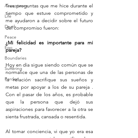
Acceptance
Tres preguntas que me hice durante el 
tiempo que estuve comprometido y 
Life
me ayudaron a decidir sobre el futuro 
Death
del compromiso fueron:
Peace
¿Mi felicidad es importante para mi 
Ego
pareja?
Boundaries
Hoy en día sigue siendo común que se 
Suffering
normalice que una de las personas de 
Perdon
la relación sacrifique sus sueños y 
metas por apoyar a los de su pareja . 
Con el pasar de los años, es probable 
que la persona que dejó sus 
aspiraciones para favorecer a la otra se 
sienta frustrada, cansada o resentida. 
Al tomar conciencia, vi que yo era esa 