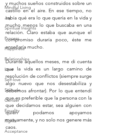
y muchos sueños construidos sobre un 
Mindful Living
castillo en el aire. En ese tiempo, no 
Joy
sabía qué era lo que quería en la vida y 
mucho menos lo que buscaba en una 
Spiritual Insights
relación. Claro estaba que aunque el 
Process
compromiso duraría poco, éste me 
enseñaría mucho.
Happiness
Relationships
Durante aquellos meses, me di cuenta 
que la vida es un largo camino de 
Love
resolución de conflictos (siempre surge 
Self-love
algo nuevo que nos desestabiliza y 
Solitude
debemos afrontar). Por lo que entendí 
que es preferible que la persona con la 
Gender
que decidamos estar, sea alguien con 
Equality
quien podamos apoyarnos 
mutuamente, y no solo nos genere más 
Rights
caos. 
Acceptance